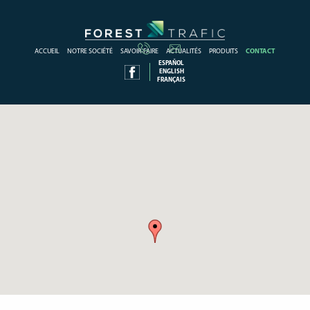
ACCUEIL
NOTRE SOCIÉTÉ
SAVOIR-FAIRE
ACTUALITÉS
PRODUITS
CONTACT
ESPAÑOL
ENGLISH
FRANÇAIS