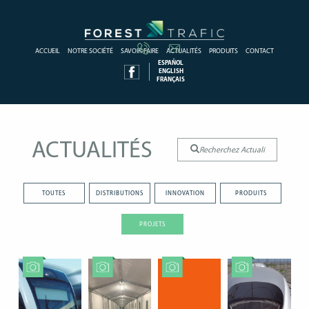
ACCUEIL
NOTRE SOCIÉTÉ
SAVOIR-FAIRE
ACTUALITÉS
PRODUITS
CONTACT
ESPAÑOL
ENGLISH
FRANÇAIS
ACTUALITÉS
TOUTES
DISTRIBUTIONS
INNOVATION
PRODUITS
PROJETS