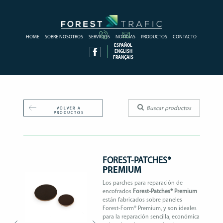
HOME
SOBRE NOSOTROS
SERVICIOS
NOTICIAS
PRODUCTOS
CONTACTO
ESPAÑOL
ENGLISH
FRANÇAIS
VOLVER A
PRODUCTOS
FOREST-PATCHES®
PREMIUM
Los parches para reparación de
encofrados
Forest-Patches® Premium
están fabricados sobre paneles
Forest-Form® Premium, y son ideales
para la reparación sencilla, económica