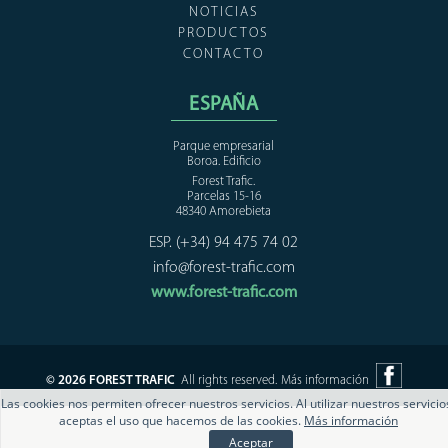
NOTICIAS
PRODUCTOS
CONTACTO
ESPAÑA
Parque empresarial
Boroa. Edificio
Forest Trafic.
Parcelas 15-16
48340 Amorebieta
ESP. (+34) 94 475 74 02
info@forest-trafic.com
www.forest-trafic.com
© 2026 FOREST TRAFIC
All rights reserved.
Más información
Las cookies nos permiten ofrecer nuestros servicios. Al utilizar nuestros servicio
aceptas el uso que hacemos de las cookies.
Más información
Aceptar