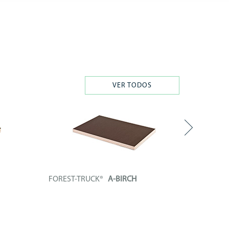
VER TODOS
FOREST-TRUCK®
A-BIRCH
FORES
 núcleo
Tablero técnico compuesto por un núcleo
Tablero 
de...
de...
+ INFO
+ INF