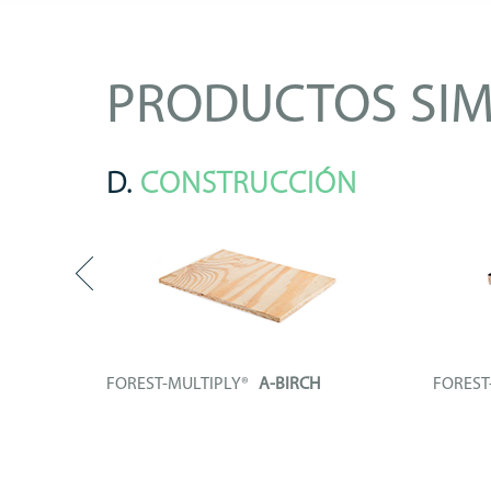
PRODUCTOS SIM
D.
CONSTRUCCIÓN
FOREST-MULTIPLY®
A-BIRCH
FORES
n núcleo
Tablero contrachapado compuesto
Tablero 
íntegramente...
de...
+ INFO
+ IN