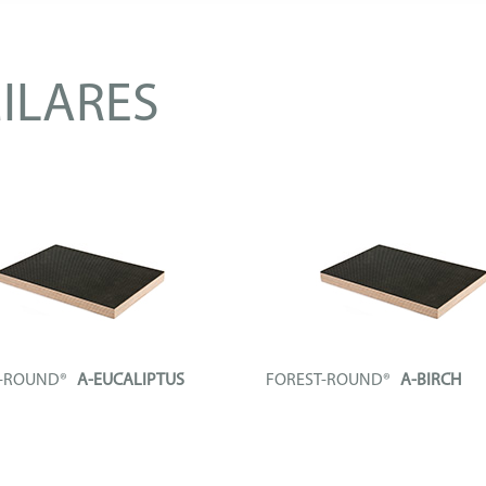
ILARES
T-ROUND®
A-EUCALIPTUS
FOREST-ROUND®
A-BIRCH
técnico compuesto por un núcleo
Tablero técnico compuesto por un
de...
FO
+ INFO