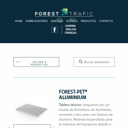
HOME
SOBRE NOSOTROS
SERVICIOS
NOTICIAS
PRODUCTOS
CONTACTO
ESPAÑOL
ENGLISH
FRANÇAIS
VOLVER A
PRODUCTOS
FOREST-PET®
ALUMINIUM
Tablero técnico
compuesto por un
núcleo de Polietileno de Tereftalato,
revestido a dos caras con láminas de
aluminio. Material desarrollado para
la industria del transporte debido a