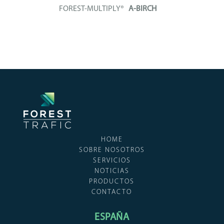
FOREST-MULTIPLY®
A-BIRCH
Tablero contrachapado compuesto
íntegramente...
+ INFO
HOME
SOBRE NOSOTROS
SERVICIOS
NOTICIAS
PRODUCTOS
CONTACTO
ESPAÑA