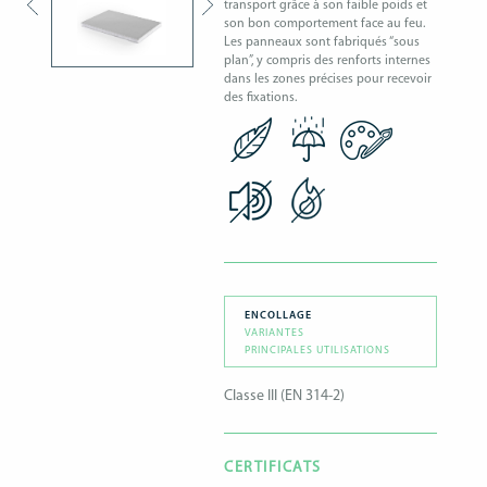
transport grâce à son faible poids et
son bon comportement face au feu.
Les panneaux sont fabriqués “sous
plan”, y compris des renforts internes
dans les zones précises pour recevoir
des fixations.
ENCOLLAGE
VARIANTES
PRINCIPALES UTILISATIONS
Classe III (EN 314-2)
CERTIFICATS