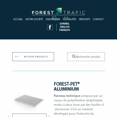
ACCUEIL
NOTRE SOCIÉTÉ
SAVOIR-FAIRE
ACTUALITÉS
PRODUITS
CONTACT
ESPAÑOL
ENGLISH
FRANÇAIS
RETOUR PRODUITS
FOREST-PET®
ALUMINIUM
Panneau technique
composé par un
noyau de polyéthylène téréphtalate,
revêtu à deux faces par des feuilles d
´aluminium. C’est un matériel
développé pour l’industrie du