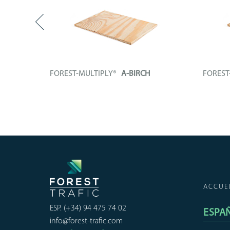
FOREST-MULTIPLY®
A-BIRCH
FORES
 un
Panneau contreplaqué intégralement
+ IN
constitué...
+ INFO
ACCUE
ESP. (+34) 94 475 74 02
ESPA
info@forest-trafic.com