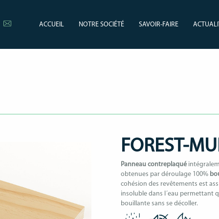
ACCUEIL
NOTRE SOCIÉTÉ
SAVOIR-FAIRE
ACTUALI
FOREST-MU
Panneau contreplaqué
intégralem
obtenues par déroulage 100%
bo
cohésion des revêtements est ass
insoluble dans l´eau permettant 
bouillante sans se décoller.