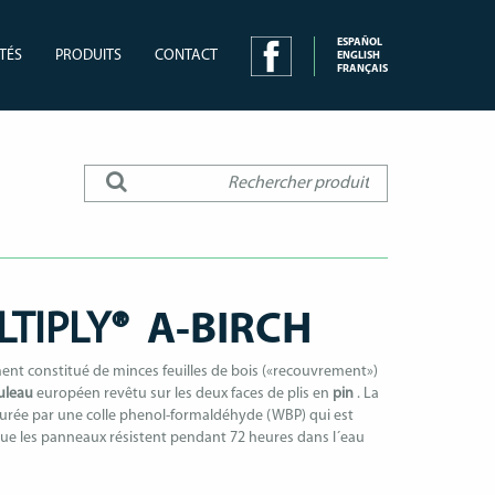
ESPAÑOL
TÉS
PRODUITS
CONTACT
ENGLISH
FRANÇAIS
LTIPLY®
A-BIRCH
ent constitué de minces feuilles de bois («recouvrement»)
uleau
européen revêtu sur les deux faces de plis en
pin
. La
urée par une colle phenol-formaldéhyde (WBP) qui est
que les panneaux résistent pendant 72 heures dans l´eau