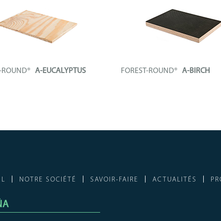
T-ROUND®
A-EUCALYPTUS
FOREST-ROUND®
A-BIRCH
Panneau technique composé d’u
FO
en...
+ INFO
IL
NOTRE SOCIÉTÉ
SAVOIR-FAIRE
ACTUALITÉS
PR
ÑA