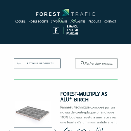
ACCUEIL
NOTRE SOCIÉTÉ
SAVOIR-FAIRE
ACTUALITÉS
PRODUITS
CONTACT
ESPAÑOL
ENGLISH
FRANÇAIS
RETOUR PRODUITS
FOREST-MULTIPLY AS
ALU®
BIRCH
Panneau technique
composé par un
noyau de contreplaqué phénolique
100% bouleau revêtu à une face avec
une feuille d’aluminium antidérapant.