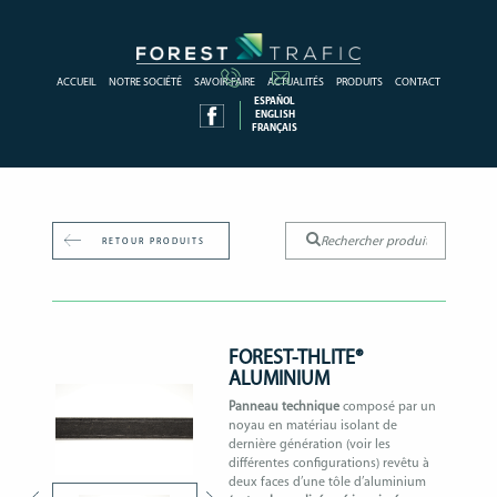
ACCUEIL
NOTRE SOCIÉTÉ
SAVOIR-FAIRE
ACTUALITÉS
PRODUITS
CONTACT
ESPAÑOL
ENGLISH
FRANÇAIS
RETOUR PRODUITS
FOREST-THLITE®
ALUMINIUM
Panneau technique
composé par un
noyau en matériau isolant de
dernière génération (voir les
différentes configurations) revêtu à
deux faces d’une tôle d’aluminium