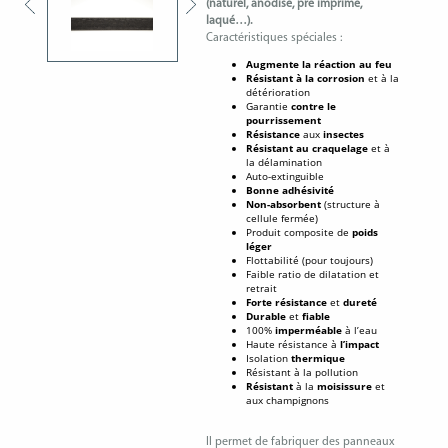
(naturel, anodisé, pré imprimé,
laqué…).
Caractéristiques spéciales :
Augmente la réaction au feu
Résistant à la corrosion
et à la
détérioration
Garantie
contre le
pourrissement
Résistance
aux
insectes
Résistant au craquelage
et à
la délamination
Auto-extinguible
Bonne adhésivité
Non-absorbent
(structure à
cellule fermée)
Produit composite de
poids
léger
Flottabilité (pour toujours)
Faible ratio de dilatation et
retrait
Forte résistance
et
dureté
Durable
et
fiable
100%
imperméable
à l’eau
Haute résistance à
l’impact
Isolation
thermique
Résistant à la pollution
Résistant
à la
moisissure
et
aux champignons
Il permet de fabriquer des panneaux