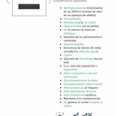
Características especiales:
Múltiples puestas
(incrementa
en un 200% el número de usos
de un plywood de abedul)
Termofusible
Resistente
a la
corrosión
Imputrescible
(no se pudre)
No
le atacan los insectos
xilófagos
Garantía de no astillamiento o
crackeado
Auto-extingible
Estructura de núcleo de celda
cerrada (
No absorbe agua
)
Ligero
Garantía de
flotabilidad
de por
vida
Bajo
ratio de contracción /
expansión
Altas resistencia y dureza
nominales
Extremadamente durable
Completamente impermeable
Alta resistencia
al impacto
Alto aislamiento térmico
Alto aislamiento
acústico
Resitente a la contaminación.
No
genera, ni recibe
hongos ni
moho