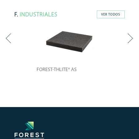
F.
INDUSTRIALES
VER TODOS
FOREST-THLITE® AS
Tablero técnico compuesto de un
núcleo de...
+ INFO