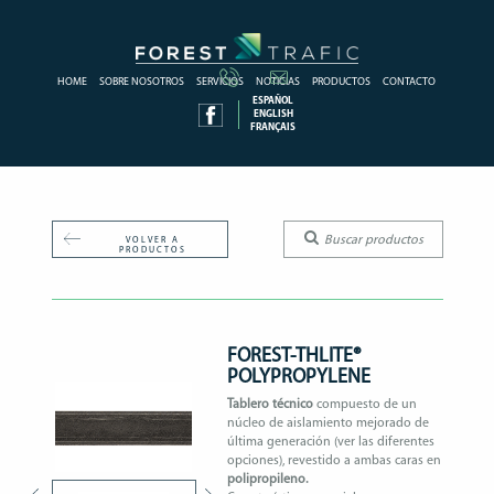
HOME
SOBRE NOSOTROS
SERVICIOS
NOTICIAS
PRODUCTOS
CONTACTO
ESPAÑOL
ENGLISH
FRANÇAIS
VOLVER A
PRODUCTOS
FOREST-THLITE®
POLYPROPYLENE
Tablero técnico
compuesto de un
núcleo de aislamiento mejorado de
última generación (ver las diferentes
opciones), revestido a ambas caras en
polipropileno.