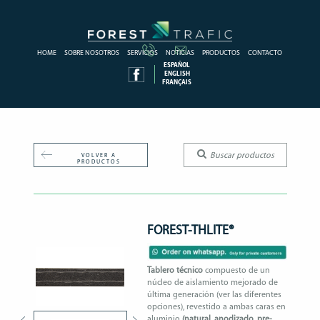
HOME
SOBRE NOSOTROS
SERVICIOS
NOTICIAS
PRODUCTOS
CONTACTO
ESPAÑOL
ENGLISH
FRANÇAIS
VOLVER A
PRODUCTOS
FOREST-THLITE®
Tablero técnico
compuesto de un
núcleo de aislamiento mejorado de
última generación (ver las diferentes
opciones), revestido a ambas caras en
aluminio
(natural, anodizado, pre-