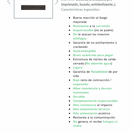
imprimado, lacado, antideslizante
...)
Características especiales:
Buena reacción al fuego
mejorada
Resistente
a la
corrosión
Imputrescible
(no se pudre)
No
le atacan los insectos
xilófagos
Garantía de no astillamiento o
crackeado
Auto-extingible
Buen substrato para pegar
Estructura de núcleo de celda
cerrada (
No absorbe agua
)
Ligero
Garantía de
flotabilidad
de por
vida
Bajo
ratio de contracción /
expansión
Altas resistencia y dureza
nominales
Durable
Completamente impermeable
Alta resistencia
al impacto
Alto aislamiento térmico
Alto aislamiento
acústico
Resitente a la contaminación.
No
genera, ni recibe
hongos ni
moho